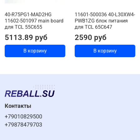
40-R75PG1-MAD2HG
11601-500036 40-L30XW4-
11602-501097 main board
PWB1ZG блок питания
для TCL 55C655
для TCL 65C647
5113.89 руб
2590 руб
В корзину
В корзину
Контакты
+79010829500
+79878479703