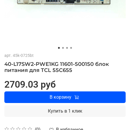
арт.
45k-0725bt
40-L17SW2-PWE1KG 11601-500150 блок
питания для TCL 55C655
2709.03 руб
В корзину
Купить в 1 клик
В избранное
(0)