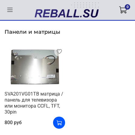
0
Панели и матрицы
SVA201VG01TB матрица /
панель для телевизора
или монитора CCFL, TFT,
30pin
800 руб