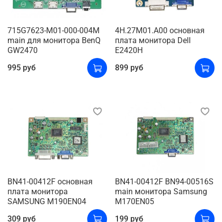
715G7623-M01-000-004M
4H.27M01.A00 основная
main для монитора BenQ
плата монитора Dell
GW2470
E2420H
995 руб
899 руб
BN41-00412F основная
BN41-00412F BN94-00516S
плата монитора
main монитора Samsung
SAMSUNG M190EN04
M170EN05
309 руб
199 руб