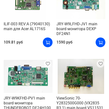
ILIF-003 REV:A (79040130)
JRY-W9LFHD-JV1 main
main для Acer AL1716S
board монитора DEXP
DF24N1
109.81 руб
1590 руб
JRY-W9KFHD-PV1 main
ViewSonic 70-
board монитора
Y2832500G000 (VX2835
THUNDEROBOT DF24H100
R3.1) main board VS11531