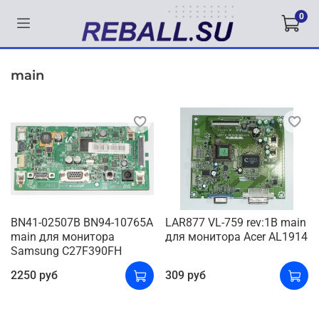
0
main
BN41-02507B BN94-10765A
LAR877 VL-759 rev:1B main
main для монитора
для монитора Acer AL1914
Samsung C27F390FH
2250 руб
309 руб