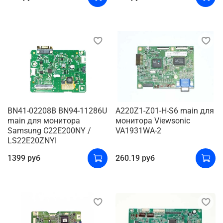
BN41-02208B BN94-11286U
A220Z1-Z01-H-S6 main для
main для монитора
монитора Viewsonic
Samsung C22E200NY /
VA1931WA-2
LS22E20ZNYI
1399 руб
260.19 руб