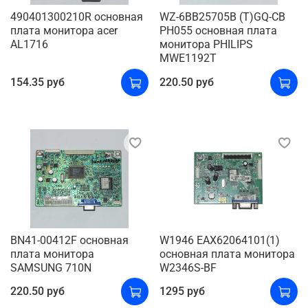
490401300210R основная
WZ-6BB25705B (T)GQ-CB
плата монитора acer
PH055 основная плата
AL1716
монитора PHILIPS
MWE1192T
154.35 руб
220.50 руб
BN41-00412F основная
W1946 EAX62064101(1)
плата монитора
основная плата монитора
SAMSUNG 710N
W2346S-BF
220.50 руб
1295 руб