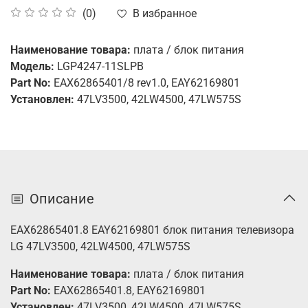
В избранное
(0)
Наименование товара:
плата / блок питания
Модель:
LGP4247-11SLPB
Part No:
EAX62865401/8 rev1.0, EAY62169801
Установлен:
47LV3500, 42LW4500, 47LW575S
Описание
EAX62865401.8 EAY62169801 блок питания телевизора
LG
47LV3500, 42LW4500, 47LW575S
Наименование товара:
плата / блок питания
Part No:
EAX62865401.8, EAY62169801
Установлен:
47LV3500, 42LW4500, 47LW575S