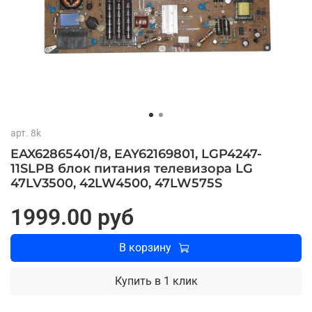
арт.
8k
EAX62865401/8, EAY62169801, LGP4247-
11SLPB блок питания телевизора LG
47LV3500, 42LW4500, 47LW575S
1999.00 руб
В корзину
Купить в 1 клик