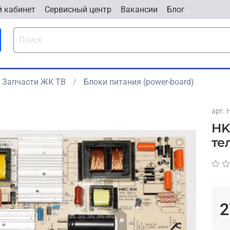
 кабинет
Cервисный центр
Вакансии
Блог
Запчасти ЖК ТВ
Блоки питания (power-board)
арт.
HK
те
2