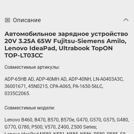
Описание
Автомобильное зарядное устройство
20V 3.25A 65W Fujitsu-Siemens Amilo,
Lenovo IdeaPad, Ultrabook TopON
TOP-LT03CC
Совместимые артикулы:
ADP-65HB AD, ADP-40MH AD, ADP-40NH, LN-A0403A3C,
36001671, 45N0215, CPA-A065, PA-1650-56LC,
0335C2065.
Совместимые модели:
Lenovo B460, B470, B570, B570e, G470, G570, G575, G480,
G770, G780, P500, V570, Z400, Z500 Series;