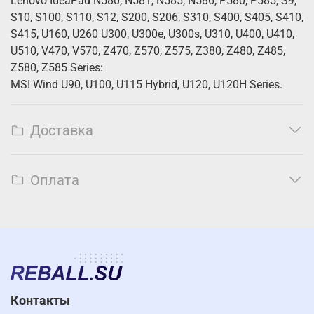
Lenovo IdeaPad N580, N581, N585, N586, P580, P585, S9,
S10, S100, S110, S12, S200, S206, S310, S400, S405, S410,
S415, U160, U260 U300, U300e, U300s, U310, U400, U410,
U510, V470, V570, Z470, Z570, Z575, Z380, Z480, Z485,
Z580, Z585 Series:
MSI Wind U90, U100, U115 Hybrid, U120, U120H Series.
Доставка
Оплата
Контакты