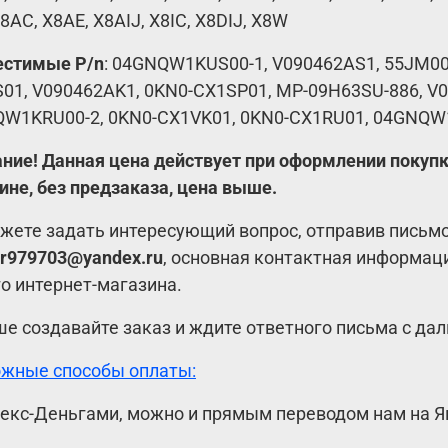
8AC, X8AE, X8AIJ, X8IC, X8DIJ, X8W
стимые P/n
: 04GNQW1KUS00-1, V090462AS1, 55JM00
01, V090462AK1, 0KN0-CX1SP01, MP-09H63SU-886, V
W1KRU00-2, 0KN0-CX1VK01, 0KN0-CX1RU01, 04GNQW
ние! Данная цена действует при оформлении покупки
ине, без предзаказа, цена выше.
жете задать интересующий вопрос, отправив письм
r979703@yandex.ru
, основная контактная информац
о интернет-магазина.
ше создавайте заказ и ждите ответного письма с д
жные способы оплаты:
декс-Деньгами, можно и прямым переводом нам на Я