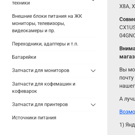
техники
X8A, X
Внешние блоки питания на ЖК
Совме
мониторы, телевизоры,
CX1US
видеокамеры и пр.
04GNQ
Переходники, адаптеры и т.п.
Внима
магаз
Батарейки
Вы мо
Запчасти для мониторов
почту
Запчасти для кофемашин и
нашег
кофеварок
А луч
Запчасти для принтеров
Возмо
Источники питания
1) Ян