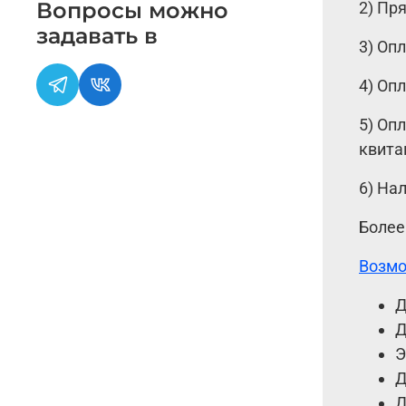
Вопросы можно
2) Пр
задавать в
3) Оп
4) Оп
5) Оп
квита
6) На
Более
Возмо
Д
Д
Э
Д
Д