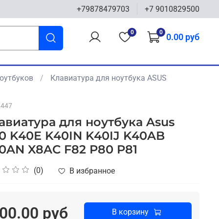
+79878479703
+7 9010829500
0
0
0.00 руб
оутбуков
Клавиатура для ноутбука ASUS
1447
авиатура для ноутбука Asus
0 K40E K40IN K40IJ K40AB
0AN X8AC F82 P80 P81
(0)
В избранное
00.00 руб
В корзину