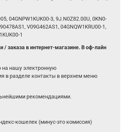
05, 04GNPW1KUK00-3, 9J.N0Z82.00U, 0KN0-
090478AS1, V09G462AS1, 04GNQW1KRU00-1,
1KUK00-1
 / заказа в интернет-магазине. В оф-лайн
о на нашу электронную
ия в разделе контакты в верхнем меню
альнейшими рекомендациями.
ндекс-кошелек (минус-это комиссия)