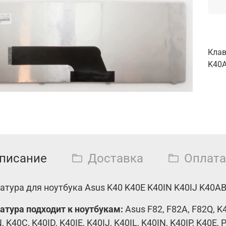
Клав
K40A
писание
Доставка
Оплата
атура для ноутбука Asus K40 K40E K40IN K40IJ K40A
атура подходит к ноутбукам:
Asus F82, F82A, F82Q, K
 K40C, K40ID, K40IE, K40IJ, K40IL, K40IN, K40IP, K40E, 