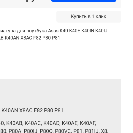
Купить в 1 клик
иатура для ноутбука Asus K40 K40E K40IN K40IJ
B K40AN X8AC F82 P80 P81
B K40AN X8AC F82 P80 P81
40, K40AB, K40AC, K40AD, K40AE, K40AF,
P80, P80A, P80IJ, P80Q, P80VC, P81, P81IJ, X8,