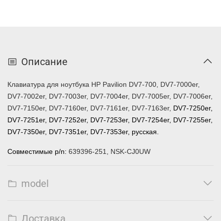
Описание
Клавиатура для ноутбука HP Pavilion
DV7-700, DV7-7000er,
DV7-7002er, DV7-7003er, DV7-7004er, DV7-7005er, DV7-7006er,
DV7-7150er, DV7-7160er, DV7-7161er, DV7-7163er,
DV
7-7250er,
DV7-7251er, DV7-7252er, DV7-7253er, DV7-7254er, DV7-7255er,
DV7-7350er, DV7-7351er, DV7-7353er, русская.
Совместимые p/n:
639396-251, NSK-CJ0UW
model
Доставка