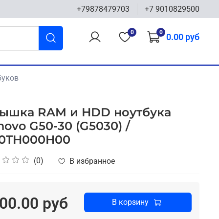
+79878479703
+7 9010829500
0
0
0.00 руб
буков
ышка RAM и HDD ноутбука
novo G50-30 (G5030) /
0TH000H00
(0)
В избранное
00.00 руб
В корзину