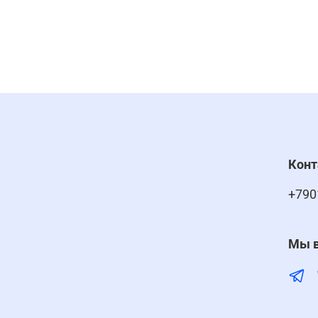
Кон
+790
Мы в