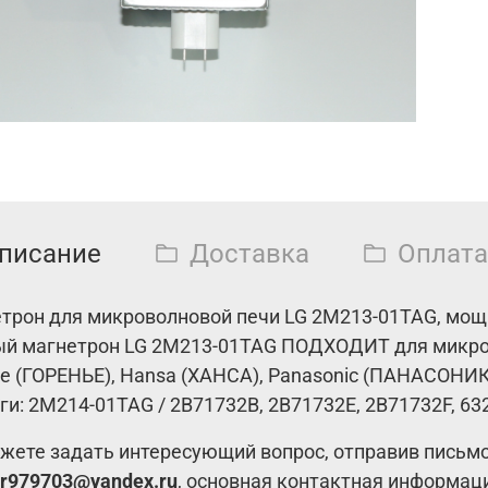
писание
Доставка
Оплата
трон для микроволновой печи LG 2M213-01TAG, м
ощ
й магнетрон LG 2M213-01TAG ПОДХОДИТ для микров
je (ГОРЕНЬЕ), Hansa (ХАНСА), Panasonic (ПАНАСОНИК
ги: 2M214-01TAG / 2B71732B, 2B71732E, 2B71732F, 
жете задать интересующий вопрос, отправив письм
r979703@yandex.ru
, основная контактная информац