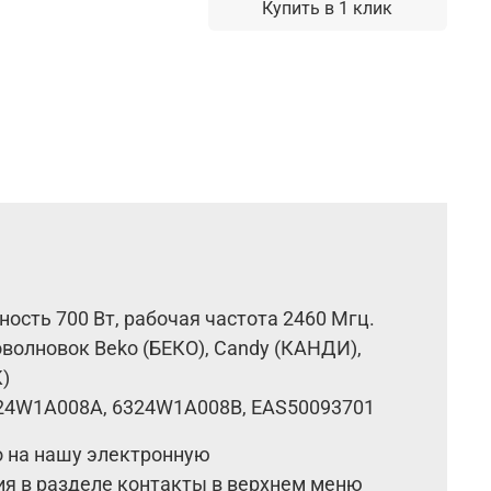
Купить в 1 клик
ность 700 Вт, р
абочая частота 2460 Мгц.
олновок Beko (БЕКО), Candy (КАНДИ),
)
6324W1A008A, 6324W1A008B, EAS50093701
о на нашу электронную
ия в разделе контакты в верхнем меню