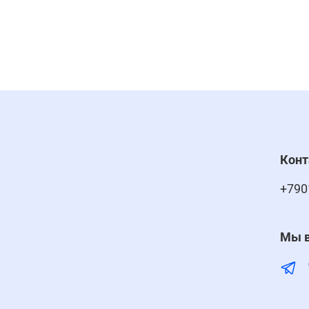
Кон
+790
Мы в