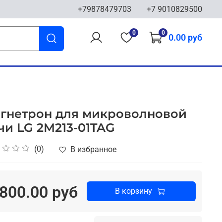
+79878479703
+7 9010829500
0
0
0.00 руб
гнетрон для микроволновой
чи LG 2M213-01TAG
(0)
В избранное
800.00 руб
В корзину