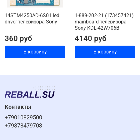
14STM4250AD-6S01 led
1-889-202-21 (173457421)
driver телевизора Sony
mainboard телевизора
Sony KDL-42W706B
360 руб
4140 руб
В корзину
В корзину
Контакты
+79010829500
+79878479703