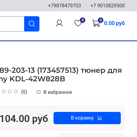
+79878479703
+7 9010829500
0
0
0.00 руб
889-203-13 (173457513) тюнер для
ny KDL-42W828B
(0)
В избранное
104.00 руб
В корзину