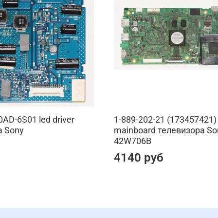
D-6S01 led driver
1-889-202-21 (173457421)
а Sony
mainboard телевизора So
42W706B
4140 руб