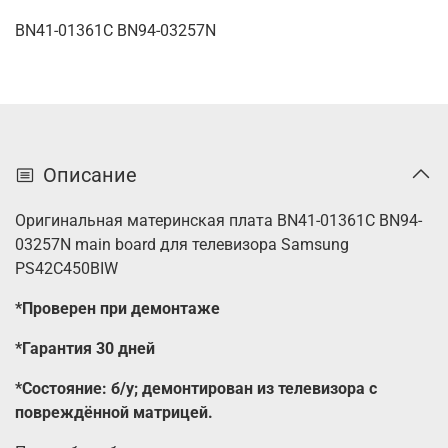
BN41-01361C BN94-03257N
Описание
Оригинальная материнская плата BN41-01361C BN94-
03257N main board для телевизора Samsung
PS42C450BIW
*Проверен при демонтаже
*Гарантия 30 дней
*Состояние: б/у; демонтирован из телевизора с
повреждённой матрицей.