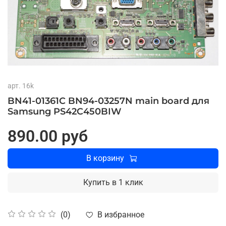
арт.
16k
BN41-01361C BN94-03257N main board для
Samsung PS42C450BIW
890.00 руб
В корзину
Купить в 1 клик
В избранное
(0)