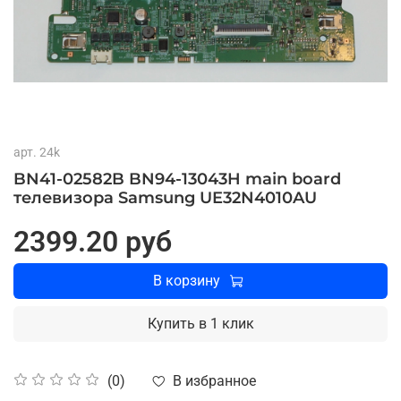
арт.
24k
BN41-02582B BN94-13043H main board
телевизора Samsung UE32N4010AU
2399.20 руб
В корзину
Купить в 1 клик
В избранное
(0)