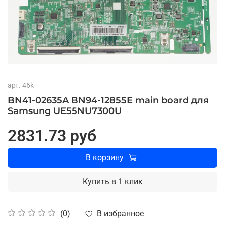
арт.
46k
BN41-02635A BN94-12855E main board для
Samsung UE55NU7300U
2831.73 руб
В корзину
Купить в 1 клик
В избранное
(0)