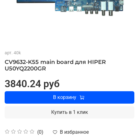
арт.
40k
CV9632-K55 main board для HIPER
U50YQ2200GR
3840.24 руб
В корзину
Купить в 1 клик
В избранное
(0)