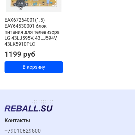
EAX67264001(1.5)
EAY64530001 блок
питания для телевизора
LG 43LJ595V, 43LJ594V,
43LK5910PLC
1199 руб
В корзину
Контакты
+79010829500