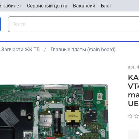
 кабинет
Cервисный центр
Вакансии
Блог
Запчасти ЖК ТВ
Главные платы (main board)
арт.
KA
VT
ma
UE