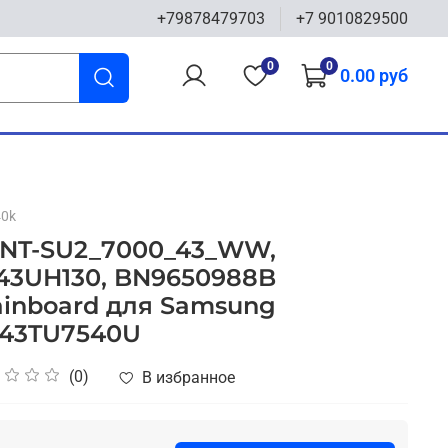
+79878479703
+7 9010829500
0
0
0.00 руб
40k
NT-SU2_7000_43_WW,
43UH130, BN9650988B
inboard для Samsung
43TU7540U
(0)
В избранное