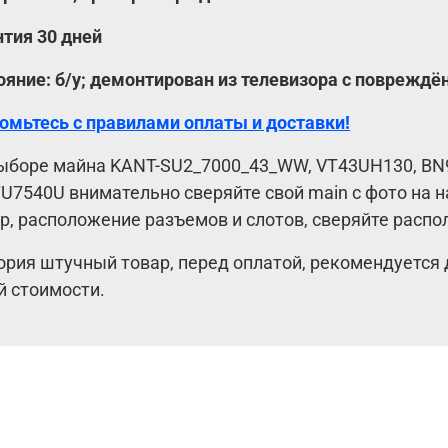
нтия 30 дней
ояние: б/у; демонтирован из телевизора с повреждё
омьтесь с правилами оплаты и доставки!
ыборе майна KANT-SU2_7000_43_WW, VT43UH130, BN
U7540U внимательно сверяйте свой main с фото на н
р, расположение разъемов и слотов, сверяйте расп
ория штучный товар, перед оплатой, рекомендуется 
й стоимости.