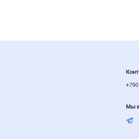
Кон
+790
Мы в