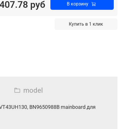
407.78 руб
В корзину
Купить в 1 клик
model
VT43UH130, BN9650988B mainboard для