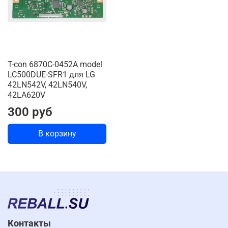
T-con 6870C-0452A model
LC500DUE-SFR1 для LG
42LN542V, 42LN540V,
42LA620V
300 руб
В корзину
Контакты