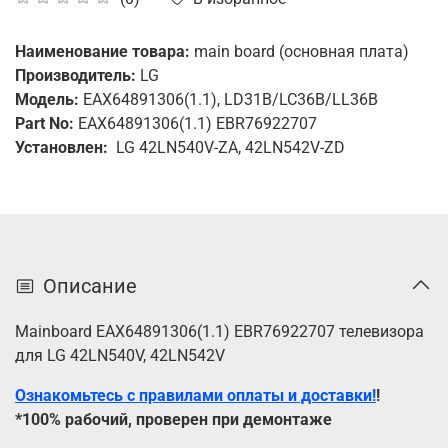
Наименование товара:
main board (основная плата)
П
роизводитель:
LG
Модель:
EAX64891306(1.1), LD31B/LC36B/LL36B
Part No:
EAX64891306(1.1) EBR76922707
Установлен:
LG 42LN540V-ZA, 42LN542V-ZD
Описание
Mainboard EAX64891306(1.1) EBR76922707 телевизора
для LG 42LN540V, 42LN542V
Ознакомьтесь с правилами оплаты и доставки!
!
*100% рабочий, проверен при демонтаже