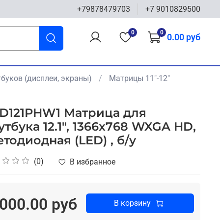
+79878479703
+7 9010829500
0
0
0.00 руб
буков (дисплеи, экраны)
Матрицы 11"-12"
D121PHW1 Матрица для
утбука 12.1", 1366x768 WXGA HD,
етодиодная (LED) , б/у
(0)
В избранное
000.00 руб
В корзину