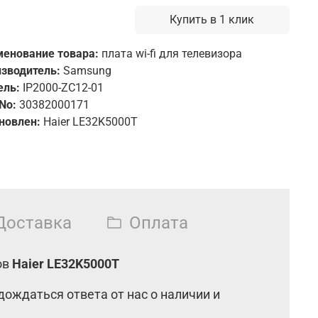
Купить в 1 клик
енование товара:
плата wi-fi для телевизора
зводитель:
Samsung
ель:
IP2000-ZC12-01
 No:
30382000171
новлен:
Haier LE32K5000T
Доставка
Оплата
ов
Haier LE32K5000T
дождаться ответа от нас о наличии и