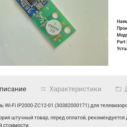
Наим
Прои
Мод
Part
Уста
писание
Характеристики
ь Wi-Fi IP2000-ZC12-01 (30382000171) для телевизор
ория штучный товар, перед оплатой, рекомендуется 
й стоимости.