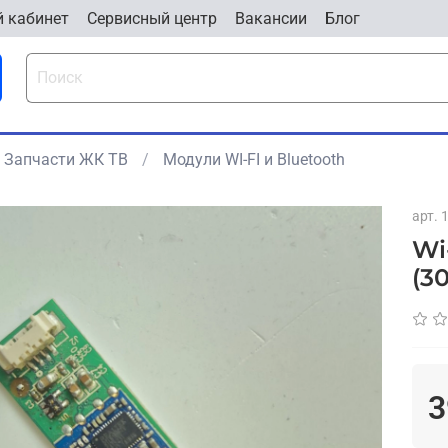
 кабинет
Cервисный центр
Вакансии
Блог
Запчасти ЖК ТВ
Модули WI-FI и Bluetooth
арт.
1
Wi
(3
3