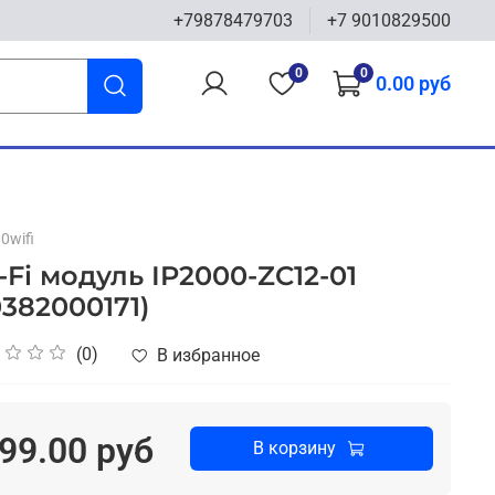
+79878479703
+7 9010829500
0
0
0.00 руб
0wifi
-Fi модуль IP2000-ZC12-01
0382000171)
(0)
В избранное
99.00 руб
В корзину