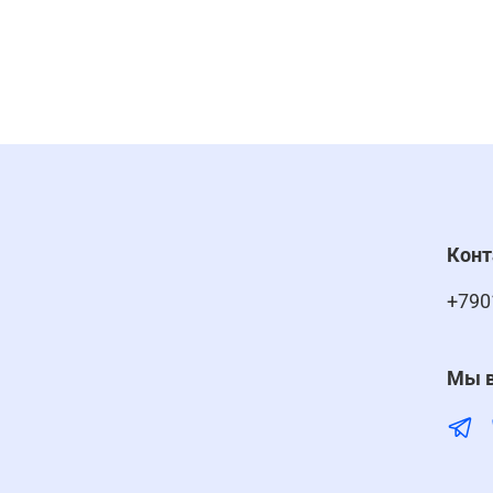
Кон
+790
Мы в