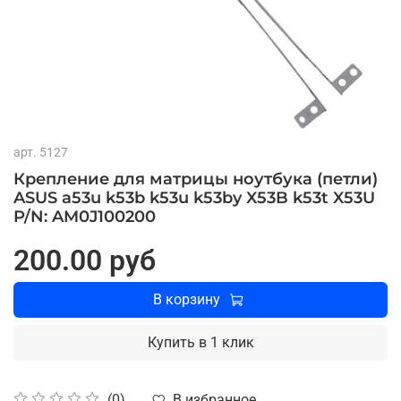
арт.
5127
Крепление для матрицы ноутбука (петли)
ASUS a53u k53b k53u k53by X53B k53t X53U
P/N: AM0J100200
200.00 руб
В корзину
Купить в 1 клик
В избранное
(0)