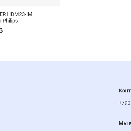
ER HDM23-IM
 Philips
б
Кон
+790
Мы в