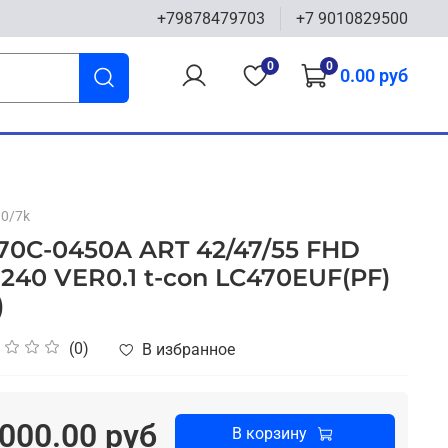
+79878479703
+7 9010829500
0
0
0.00 руб
10/7k
70C-0450A ART 42/47/55 FHD
240 VER0.1 t-con LC470EUF(PF)
)
(0)
В избранное
000.00 руб
В корзину