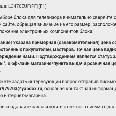
ца: LC470EUF(PF)(F1)
ыборе блока для телевизора внимательно сверяйте
 сайте, обращая внимание на его размер, расположе
ложение электронных компонентов блока.
ние! Указана примерная (ознакомительная) цена со
остоянных покупателей, мастеров. Точная цена видн
ерждения нами. Подтверждением является статус за
ы".
В оф-лайн магазине/пункте выдачи розничная ц
.
жете задать интересующий вопрос отправив письмо
r979703@yandex.ru
, основная контактная информац
о интернет-магазина.
ше создавайте заказ и ждите ответного письма с д