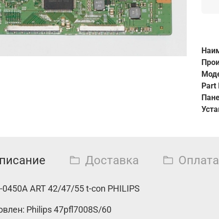
Наим
Прои
Мод
Part
Пане
Уста
писание
Доставка
Оплата
-0450A ART 42/47/55 t-con PHILIPS
влен: Philips
47pfl7008S/60