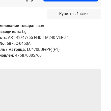
Купить в 1 клик
енование товара:
t-con
зводитель:
Lg
ель:
ART 42/47/55 FHD TM240 VER0.1
 No:
6870C-0450A
ль / матрица:
LC470EUF(PF)(F1)
новлен:
47pfl7008S/60