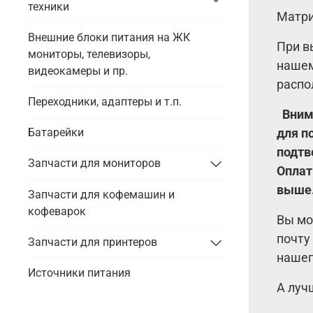
техники
Матри
Внешние блоки питания на ЖК
При в
мониторы, телевизоры,
нашем
видеокамеры и пр.
распо
Переходники, адаптеры и т.п.
Внима
для п
Батарейки
подтв
Запчасти для мониторов
Оплат
выше
Запчасти для кофемашин и
кофеварок
Вы мо
почту
Запчасти для принтеров
нашег
Источники питания
А луч