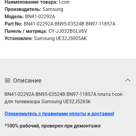
Наименование товара:
t-con
Производитель:
Samsung
Модель:
BN41-02292A
Part No:
BN41-02292A BN95-03524B BN97-11857A
Панель / матрица:
CY-JJ032BGLV6V
Установлен:
Samsung UE32J5005AK
Описание
BN41-02292A BN95-03524B BN97-11857A плата t-con
для телевизора Samsung UE32J5265k
Ознакомьтесь с правилами оплаты и доставки!
*100% рабочий, проверен при демонтаже