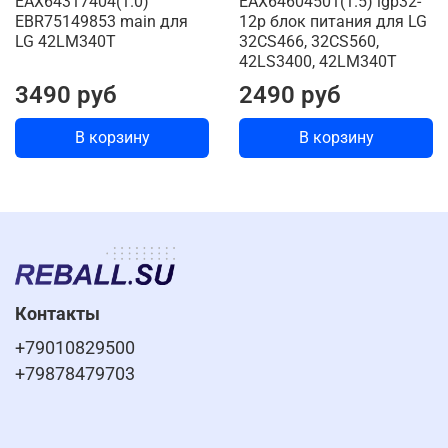
EAX64317404(1.0)
EAX64604501(1.5) lgp32-
EBR75149853 main для
12p блок питания для LG
LG 42LM340T
32CS466, 32CS560,
42LS3400, 42LM340T
3490 руб
2490 руб
В корзину
В корзину
Контакты
+79010829500
+79878479703