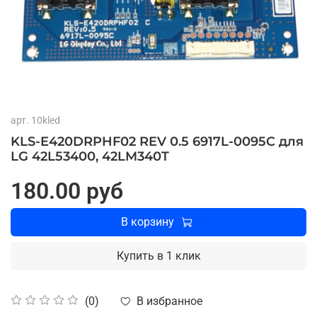
арт.
10kled
KLS-E420DRPHF02 REV 0.5 6917L-0095C для
LG 42L53400, 42LM340T
180.00 руб
В корзину
Купить в 1 клик
В избранное
(0)