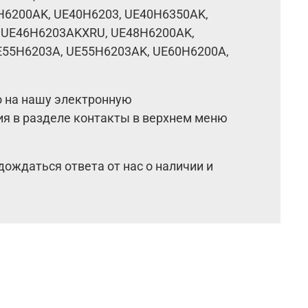
H6200AK,
UE40H6203,
UE40H6350AK,
,
UE46H6203AKXRU,
UE48H6200AK,
E55H6203A,
UE55H6203AK,
UE60H6200A,
о на нашу электронную
ия в разделе контакты в верхнем меню
дождаться ответа от нас о наличии и