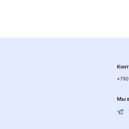
Кон
+790
Мы в