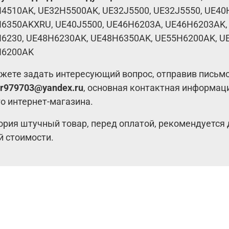
H4510AK,
UE32H5500AK,
UE32J5500,
UE32J5550,
UE40
H6350AKXRU,
UE40J5500,
UE46H6203A,
UE46H6203AK
6230,
UE48H6230AK,
UE48H6350AK,
UE55H6200AK,
U
H6200AK
жете задать интересующий вопрос, отправив письм
r979703@yandex.ru
, основная контактная информац
о интернет-магазина.
ория штучный товар, перед оплатой, рекомендуется 
й стоимости.