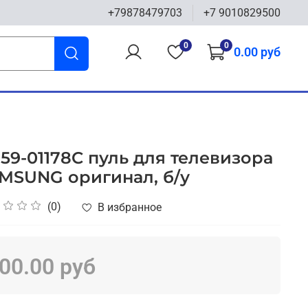
+79878479703
+7 9010829500
0
0
0.00 руб
59-01178C пуль для телевизора
MSUNG оригинал, б/у
(0)
В избранное
00.00 руб