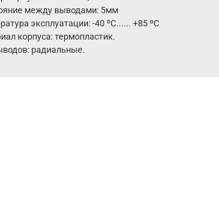
ояние между выводами: 5мм
атура эксплуатации: -40 ºC...... +85 ºC
иал корпуса: термопластик.
ыводов: радиальные.