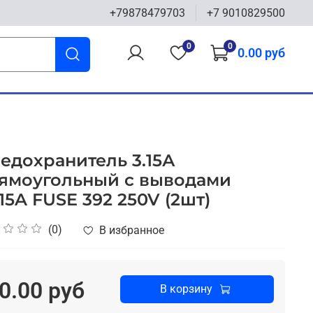
+79878479703
+7 9010829500
0
0
0.00 руб
едохранитель 3.15А
ямоугольный с выводами
.15A FUSE 392 250V (2шт)
(0)
В избранное
0.00 руб
В корзину