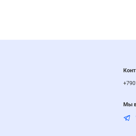
Кон
+790
Мы в