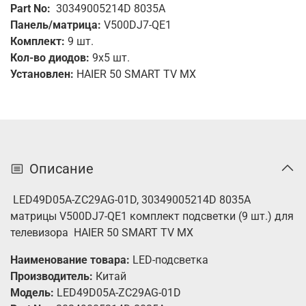
Part No:
30349005214D 8035A
Панель/матрица:
V500DJ7-QE1
Комплект:
9
шт.
Кол-во диодов:
9х5 шт.
Установлен:
HAIER 50 SMART TV MX
Описание
LED49D05A-ZC29AG-01D, 30349005214D 8035A
матрицы V500DJ7-QE1 комплект подсветки (9 шт.) для
телевизора
HAIER 50 SMART TV MX
Наименование товара:
LED-подсветка
Производитель:
Китай
Модель:
LED49D05A-ZC29AG-01D