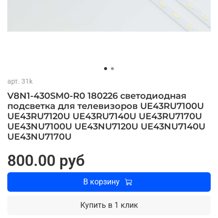
арт.
31k
V8N1-430SM0-R0 180226 светодиодная
подсветка для телевизоров UE43RU7100U
UE43RU7120U UE43RU7140U UE43RU7170U
UE43NU7100U UE43NU7120U UE43NU7140U
UE43NU7170U
800.00 руб
В корзину
Купить в 1 клик