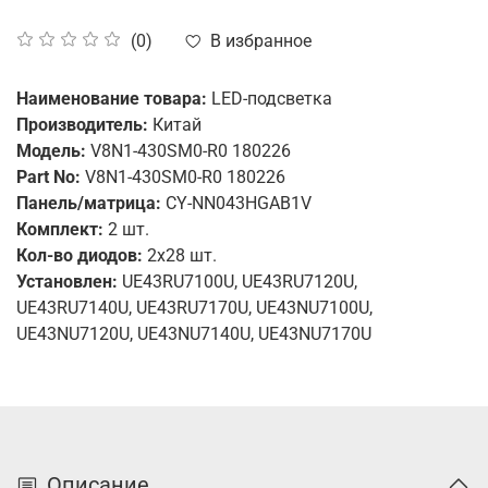
В избранное
(0)
Наименование товара:
LED-подсветка
Производитель:
Китай
Модель:
V8N1-430SM0-R0 180226
Part No:
V8N1-430SM0-R0 180226
Панель/матрица:
CY-NN043HGAB1V
Комплект:
2
шт.
Кол-во диодов:
2
х28 шт.
Установлен:
UE43RU7100U, UE43RU7120U,
UE43RU7140U, UE43RU7170U, UE43NU7100U,
UE43NU7120U, UE43NU7140U, UE43NU7170U
Описание