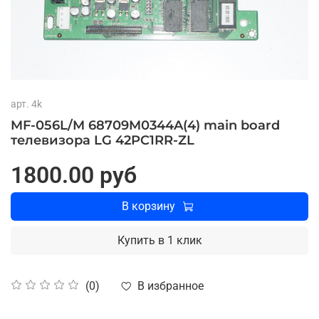
арт.
4k
MF-056L/M 68709M0344A(4) main board
телевизора LG 42PC1RR-ZL
1800.00 руб
В корзину
Купить в 1 клик
В избранное
(0)