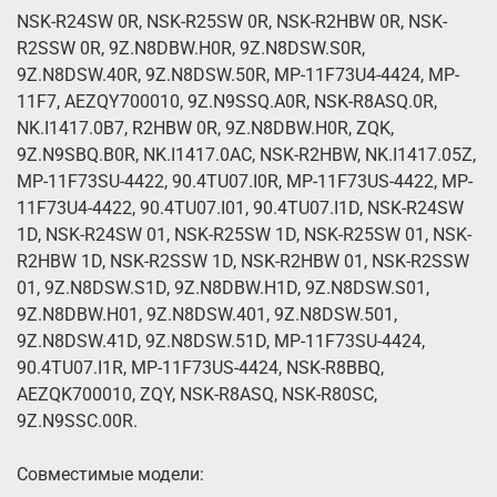
NSK-R24SW 0R, NSK-R25SW 0R, NSK-R2HBW 0R, NSK-
R2SSW 0R, 9Z.N8DBW.H0R, 9Z.N8DSW.S0R,
9Z.N8DSW.40R, 9Z.N8DSW.50R, MP-11F73U4-4424, MP-
11F7, AEZQY700010, 9Z.N9SSQ.A0R, NSK-R8ASQ.0R,
NK.I1417.0B7, R2HBW 0R, 9Z.N8DBW.H0R, ZQK,
9Z.N9SBQ.B0R, NK.I1417.0AC, NSK-R2HBW, NK.I1417.05Z,
MP-11F73SU-4422, 90.4TU07.I0R, MP-11F73US-4422, MP-
11F73U4-4422, 90.4TU07.I01, 90.4TU07.I1D, NSK-R24SW
1D, NSK-R24SW 01, NSK-R25SW 1D, NSK-R25SW 01, NSK-
R2HBW 1D, NSK-R2SSW 1D, NSK-R2HBW 01, NSK-R2SSW
01, 9Z.N8DSW.S1D, 9Z.N8DBW.H1D, 9Z.N8DSW.S01,
9Z.N8DBW.H01, 9Z.N8DSW.401, 9Z.N8DSW.501,
9Z.N8DSW.41D, 9Z.N8DSW.51D, MP-11F73SU-4424,
90.4TU07.I1R, MP-11F73US-4424, NSK-R8BBQ,
AEZQK700010, ZQY, NSK-R8ASQ, NSK-R80SC,
9Z.N9SSC.00R.
Совместимые модели: